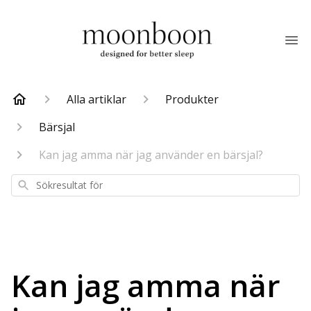
Alla artiklar
Produkter
Bärsjal
Kan jag amma när jag använder en bärsjal?
Sökresultat
för
Kan jag amma när