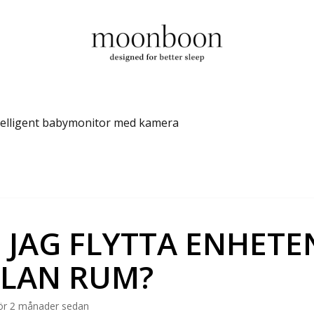
telligent babymonitor med kamera
 JAG FLYTTA ENHETE
LAN RUM?
ör 2 månader sedan