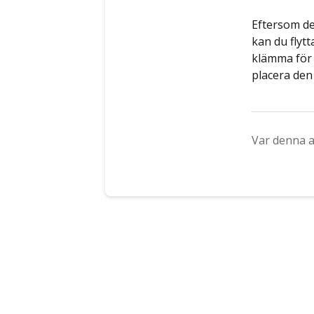
Eftersom de
kan du flytt
klämma för f
placera den 
Var denna ar